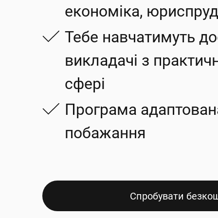
економіка, юриспруд
Д
Зру
Зру
Тебе навчатимуть до
Не
викладачі з практич
сфері
Нати
Нати
Програма адаптована п
перс
перс
побажання
Спробувати безко