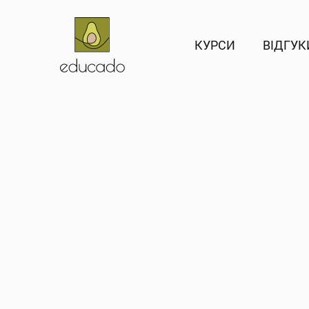
Курси
КУРСИ
ВІДГУК
АНГЛІЙСЬКА
Англійська д
АНГЛІЙСЬКА
Англійська дл
Бізнес-англі
Англійська м
Підготовка до
Англійська д
ІСПАНСЬКА
Іспанська дл
Іспанська для
ІСПАНСЬКА
ФРАНЦУЗЬКА