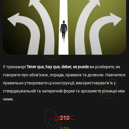
Дякуємо, ваша заявка
Зручний спосіб комунікації (один
Зручний спосіб комунікації (один
прийнята!
або декілька):
або декілька):
Незабаром ми зв’яжемося з Вами.
Залишайтеся на зв’язку!
Повернутися на сайт
Оберіть месенджер
Оберіть месенджер
У тренажері
Tener que, hay que, deber, se puede
ви розберете, як
говорити про обов’язок, поради, правила та дозволи. Навчитеся
Натискаючи кнопку “Відправити” я приймаю
Натискаючи кнопку “Відправити” я приймаю
правильно утворювати ці конструкції, використовувати їх у
Положення про обробку і захист персональних даних
Положення про обробку і захист персональних даних
стверджувальній та заперечній формі та зрозумієте різницю між
ними.
Відправити
Відправити
310