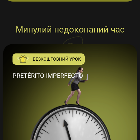
Минулий недоконаний час
БЕЗКОШТОВНИЙ УРОК
PRETÉRITO IMPERFECTO