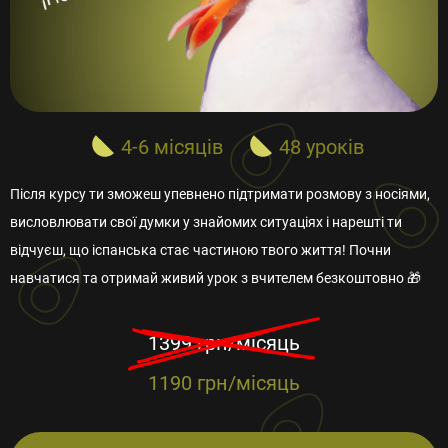
4-6 місяців
48 уроків
Після курсу ти зможеш упевнено підтримати розмову з носіями,
висловлювати свої думки у знайомих ситуаціях і нарешті ти
відчуєш, що іспанська стає частиною твого життя! Почни
навчатися та отримай живий урок з вчителем безкоштовно 🎁
1399 грн/місяць
1190 грн/місяць