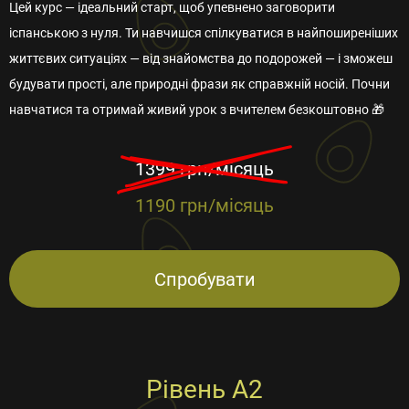
Цей курс — ідеальний старт, щоб упевнено заговорити
іспанською з нуля. Ти навчишся спілкуватися в найпоширеніших
життєвих ситуаціях — від знайомства до подорожей — і зможеш
будувати прості, але природні фрази як справжній носій. Почни
навчатися та отримай живий урок з вчителем безкоштовно 🎁
1399 грн/місяць
1190 грн/місяць
Спробувати
Рівень А2