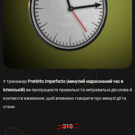
У тренажері
Pretérito Imperfecto (минулий недоконаний час в
іспанській)
ви пропрацюєте правильні та неправильні дієслова й
контексти вживання, щоб впевнено говорити про минулі дії та
стани.
310