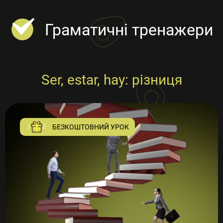
Відгуки
Граматичні тренажери
Вчителі
Блог
Ser, estar, hay: різниця
Вакансії
БЕЗКОШТОВНИЙ УРОК