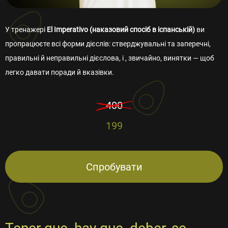
У тренажері
El Imperativo (наказовий спосіб в іспанській)
ви
пропрацюєте всі форми дієслів: стверджувальні та заперечні,
правильні й неправильні дієслова, і , звичайно, винятки — щоб
легко давати поради й вказівки.
400
199
Спробувати
Tener que, hay que, deber, se