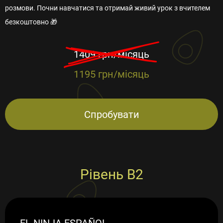
розмови. Почни навчатися та отримай живий урок з вчителем
безкоштовно 🎁
1409 грн/місяць
1195 грн/місяць
Спробувати
Рівень B2
EL NINJA ESPAÑOL