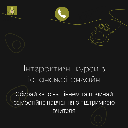
Японська
Китайська
Арабська
Німецька
Італійська
Польська
Інтерактивні курси з
Корпоративні заняття
іспанської онлайн
МАГАЗИН
Обирай курс за рівнем та починай
Магазин курсів з англійської мови
самостійне навчання з підтримкою
Магазин курсів з іспанської мови
вчителя