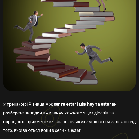
У тренажері
Різниця між ser та estar і між hay та estar
ви
розберете випадки вживання кожного з цих дієслів та
опрацюєте прикметники, значення яких змінюється залежно від
того, вживаються вони з ser чи з estar.