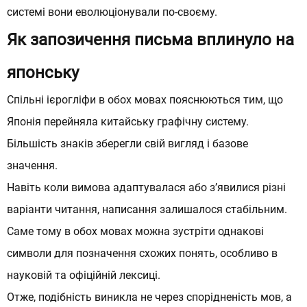
системі вони еволюціонували по-своєму.
Як запозичення письма вплинуло на
японську
Спільні ієрогліфи в обох мовах пояснюються тим, що
Залиште заявку
Залиште заявку
Японія перейняла китайську графічну систему.
Заповни форму - ми зв'яжемося з
Заповни форму - ми зв'яжемося з
Більшість знаків зберегли свій вигляд і базове
значення.
тобою:
тобою:
Навіть коли вимова адаптувалася або з’явилися різні
варіанти читання, написання залишалося стабільним.
Саме тому в обох мовах можна зустріти однакові
символи для позначення схожих понять, особливо в
науковій та офіційній лексиці.
Отже, подібність виникла не через спорідненість мов, а
Вкажіть номер в міжнародному форматі
Вкажіть номер в міжнародному форматі