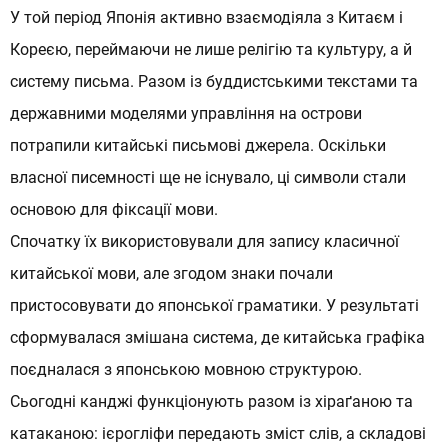
У той період Японія активно взаємодіяла з Китаєм і
Кореєю, переймаючи не лише релігію та культуру, а й
систему письма. Разом із буддистськими текстами та
державними моделями управління на острови
потрапили китайські письмові джерела. Оскільки
власної писемності ще не існувало, ці символи стали
основою для фіксації мови.
Спочатку їх використовували для запису класичної
китайської
мови, але згодом знаки почали
пристосовувати до японської граматики. У результаті
сформувалася змішана система, де китайська графіка
поєдналася з японською мовною структурою.
Сьогодні канджі функціонують разом із хіраґаною та
катаканою: ієрогліфи передають зміст слів, а складові