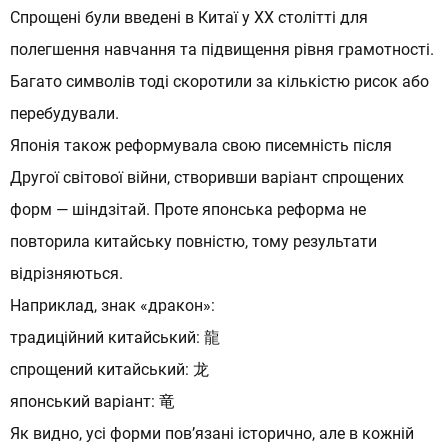
Спрощені були введені в Китаї у XX столітті для
полегшення навчання та підвищення рівня грамотності.
Багато символів тоді скоротили за кількістю рисок або
перебудували.
Японія також реформувала свою писемність після
Другої світової війни, створивши варіант спрощених
форм — шіндзітай. Проте японська реформа не
повторила китайську повністю, тому результати
відрізняються.
Наприклад, знак «дракон»:
традиційний китайський: 龍
спрощений китайський: 龙
японський варіант: 竜
Як видно, усі форми пов’язані історично, але в кожній