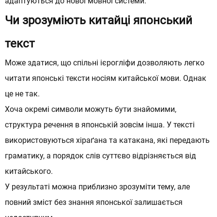
адаптуються до нової мовної системи.
Чи зрозуміють китайці японський
текст
Може здатися, що спільні ієрогліфи дозволяють легко
читати японські тексти носіям китайської мови. Однак
це не так.
Хоча окремі символи можуть бути знайомими,
структура речення в японській зовсім інша. У тексті
використовуються хіраґана та катакана, які передають
граматику, а порядок слів суттєво відрізняється від
китайського.
У результаті можна приблизно зрозуміти тему, але
повний зміст без знання японської залишається