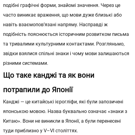
подібні графічні форми, знайомі значення. Через це
Відгуки
часто виникає враження, що мови дуже близькі або
Вчителі
навіть взаємопов’язані напряму. Насправді ж
подібність пояснюється історичним розвитком письма
Блог
та тривалими культурними контактами. Розгляньмо,
Вакансії
звідки взялися спільні знаки і чому мови залишаються
різними системами.
Що таке канджі та як вони
потрапили до Японії
Канджі — це китайські ієрогліфи, які були запозичені
японською
мовою. Назва буквально означає «знаки з
Китаю». Вони не виникли в Японії, а були перенесені
туди приблизно у V–VI століттях.