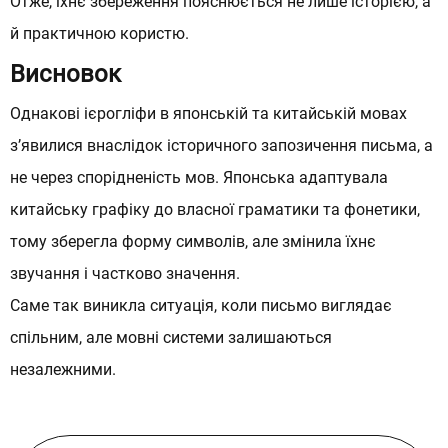
Отже, їхнє збереження пояснюється не лише історією, а
й практичною користю.
Висновок
Однакові ієрогліфи в
японській
та
китайській
мовах
з’явилися внаслідок історичного запозичення письма, а
не через спорідненість мов. Японська адаптувала
китайську графіку до власної граматики та фонетики,
тому зберегла форму символів, але змінила їхнє
звучання і частково значення.
Саме так виникла ситуація, коли письмо виглядає
спільним, але мовні системи залишаються
незалежними.