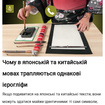
Японська
Китайська
Арабська
Німецька
Італійська
Польська
Чому в японській та китайській
Корпоративні заняття
МАГАЗИН
мовах трапляються однакові
Магазин курсів з англійської мови
ієрогліфи
Магазин курсів з іспанської мови
Якщо подивитися на
японські
та
китайські
тексти, вони
можуть здатися майже ідентичними: ті самі символи,