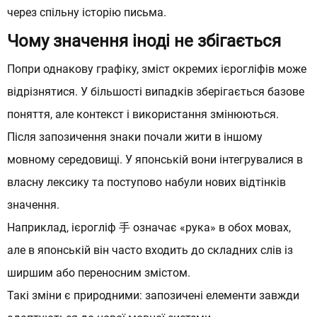
через спільну історію письма.
Дякуємо, ваша заявка
Чому значення іноді не збігається
Зручний спосіб комунікації (один
Зручний спосіб комунікації (один
прийнята!
Попри однакову графіку, зміст окремих ієрогліфів може
або декілька):
або декілька):
відрізнятися. У більшості випадків зберігається базове
Незабаром ми зв’яжемося з Вами.
поняття, але контекст і використання змінюються.
Залишайтеся на зв’язку!
Після запозичення знаки почали жити в іншому
мовному середовищі. У японській вони інтегрувалися в
власну лексику та поступово набули нових відтінків
Повернутися на сайт
Оберіть месенджер
Оберіть месенджер
значення.
Натискаючи кнопку “Відправити” я приймаю
Натискаючи кнопку “Відправити” я приймаю
Наприклад, ієрогліф 手 означає «рука» в обох мовах,
Положення про обробку і захист персональних даних
Положення про обробку і захист персональних даних
але в японській він часто входить до складних слів із
ширшим або переносним змістом.
Відправити
Відправити
Такі зміни є природними: запозичені елементи завжди