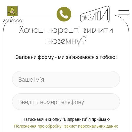
Японська
Китайська
Хочеш нарешті вивчити
Арабська
іноземну?
Німецька
Італійська
Заповни форму - ми зв'яжемося з тобою:
Польська
Корпоративні заняття
МАГАЗИН
Магазин курсів з англійської мови
Магазин курсів з іспанської мови
Залиште заявку
Залиште заявку
Натискаючи кнопку “Відправити” я приймаю
Положення про обробку і захист персональних даних