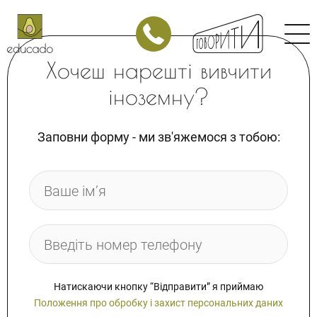
Японська
Китайська
Хочеш нарешті вивчити
Арабська
іноземну?
Німецька
Італійська
Заповни форму - ми зв'яжемося з тобою:
Польська
Корпоративні заняття
МАГАЗИН
Магазин курсів з англійської мови
Магазин курсів з іспанської мови
Залиште заявку
Залиште заявку
Натискаючи кнопку “Відправити” я приймаю
Положення про обробку і захист персональних даних