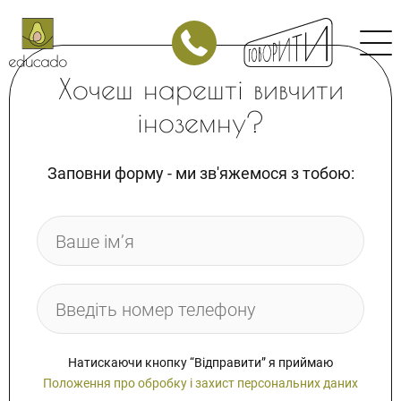
Японська
Китайська
Хочеш нарешті вивчити
Арабська
іноземну?
Німецька
Італійська
Заповни форму - ми зв'яжемося з тобою:
Польська
Корпоративні заняття
МАГАЗИН
Магазин курсів з англійської мови
Магазин курсів з іспанської мови
Залиште заявку
Залиште заявку
Натискаючи кнопку “Відправити” я приймаю
Положення про обробку і захист персональних даних