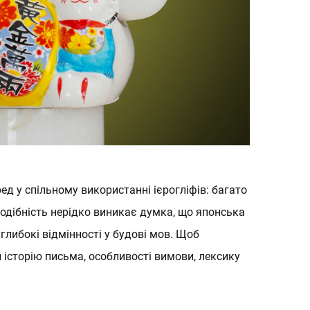
очатківців
ка
д у спільному використанні ієрогліфів: багато
одібність нерідко виникає думка, що японська
глибокі відмінності у будові мов. Щоб
історію письма, особливості вимови, лексику