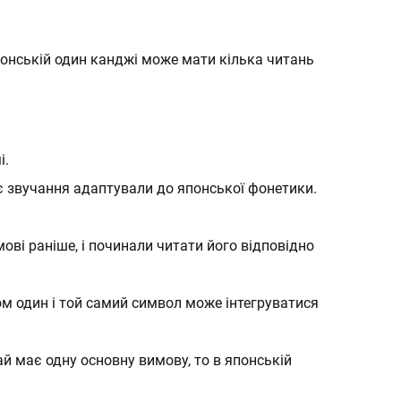
понській один канджі може мати кілька читань
ахист
ахист
і.
нє звучання адаптували до японської фонетики.
ові раніше, і починали читати його відповідно
м один і той самий символ може інтегруватися
й має одну основну вимову, то в японській