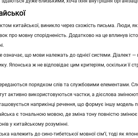
 здаються дуже близькими, хоча їхня внутрішня організація
айської
ктом китайської, виникло через схожість письма. Люди, я
ок про мовну спорідненість. Додатково на це вплинув істо
і.
 означає, що мови належать до однієї системи. Діалект — ц
ку. Японська ж не відповідає цим критеріям, оскільки її с
передаються порядком слів та службовими елементами. Сл
 тут активно використовуються частки, а дієслова змінюють
озташовується наприкінці речення, що формує іншу модель
итайська є тональною мовою, де зміна тону повністю зміню
онів у китайському розумінні.
а належить до сино-тибетської мовної сім’ї, тоді як япо