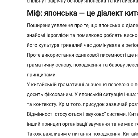
спільну графічну основу японська та китайська
Міф: японська — це діалект кит
Поширене уявлення про те, що японська є діале
знайомі ієрогліфи та помилково роблять виснов
його культура тривалий час домінувала в регіон
Проте використання однакової писемності ще не
граматичну основу, походження та базову лекси
принципами.
У китайській граматичні значення переважно 
досить фіксованим. У японській ситуація інша:
та контексту. Крім того, присудок зазвичай р
Відмінності стосуються і звукової системи. К
інший принцип організації звучання та не має т
Також важливим є питання походження. Китайськ