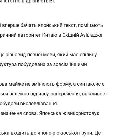
 істотно відрізняється.
кі вперше бачать японський текст, помічають
ричний авторитет Китаю в Східній Азії, адже
е різновид певної мови, який має спільну
труктура побудована за зовсім іншими
ова майже не змінюють форму, а синтаксис є
ся залежно від часу, заперечення, ввічливості
 побудови висловлювання.
є значення слова. Японська ж використовує
нська входить до японо-рюкюської групи. Це