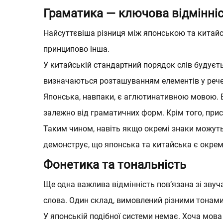
Граматика — ключова відмінні
Найсуттєвіша різниця між японською та китайсь
принципово інша.
У китайській стандартний порядок слів будуєт
визначаються розташуванням елементів у речен
Японська, навпаки, є аглютинативною мовою. В
залежно від граматичних форм. Крім того, прис
Таким чином, навіть якщо окремі знаки можуть
демонструє, що японська та китайська є окр
Фонетика та тональність
Ще одна важлива відмінність пов’язана зі зву
слова. Один склад, вимовлений різними тонами,
У японській подібної системи немає. Хоча мова 