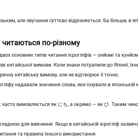
Оберіть месенджер
Оберіть месенджер
ьким, але звучання суттєво відрізняється. Ба більше, в я
Повернутися на сайт
скаючи кнопку “Відправити” я приймаю
скаючи кнопку “Відправити” я приймаю
Положення про обробку і з
Положення про обробку і з
ональних даних
ональних даних
і читаються по-різному
Відправити
Відправити
двох основних типів читання ієрогліфів — онйомі та кунйом
ві китайської вимови. Коли знаки потрапили до Японії, їх
ичну китайську вимову, але не відтворює її точно.
гліфу надавали значення слова, яке існувало в японській м
х часто вимовляється як にち, а окремо — як ひ. Таким чино
кладною для вивчення. Якщо в китайській ієрогліф зазвича
читання та правила їхнього використання.