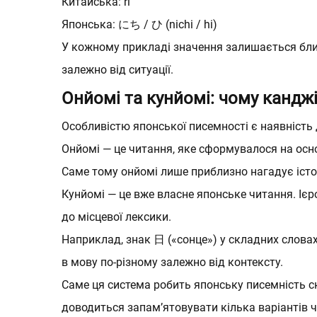
Китайська: rì
Японська: にち / ひ (nichi / hi)
У кожному прикладі значення залишається близ
Нати
Нати
залежно від ситуації.
перс
перс
Онйомі та кунйомі: чому кандж
Особливістю японської писемності є наявність 
Онйомі — це читання, яке сформувалося на осно
Саме тому онйомі лише приблизно нагадує істор
Кунйомі — це вже власне японське читання. Ієро
до місцевої лексики.
Наприклад, знак 日 («сонце») у складних слова
в мову по-різному залежно від контексту.
Саме ця система робить японську писемність с
доводиться запам’ятовувати кілька варіантів 