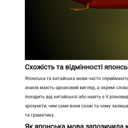
Французька д
Французька
ФРАНЦУЗЬКА МОВА
UKRAINIAN
Схожість та відмінності японсь
Японська
та
китайська
мови часто сприймаютьс
знаків мають однаковий вигляд, а окремі слов
походить від китайської або навіть є її різно
зрозуміти, чим саме вони схожі та чому залиш
та граматику.
Як японська мова запозичила к