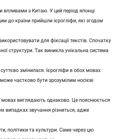
и впливами з Китаю. У цей період японці
им до країни прийшли ієрогліфи, які згодом
ької мови
 використовувати для фіксації текстів. Спочатку
ної структури. Так виникла унікальна система
ької мови
 суттєво змінилася. Ієрогліфи в обох мовах
 може частково бути зрозумілим носієві
обох мовах виглядають однаково. Це пояснюється
ких випадках звучання різниться, адже
ти, політики та культури. Саме через цю