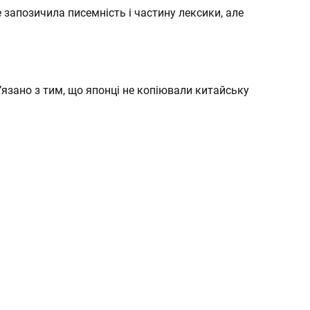
 запозичила писемність і частину лексики, але
’язано з тим, що японці не копіювали китайську
а!
):
):
еся