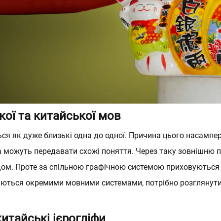
ля початківців
Французька для п
Французь
Ukrainian
Японська
кої та китайської мов
Китайська
я як дуже близькі одна до одної. Причина цього насампере
а можуть передавати схожі поняття. Через таку зовнішню п
Арабська
видом. Проте за спільною графічною системою приховуються 
Німецька
аються окремими мовними системами, потрібно розглянути 
Італійська
итайські ієрогліфи