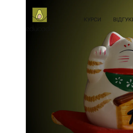
Курси
КУРСИ
ВІДГУК
АНГЛІЙСЬКА
Англійська д
АНГЛІЙСЬКА
Англійська дл
Бізнес-англі
Англійська м
Підготовка до
Англійська д
ІСПАНСЬКА
Іспанська дл
Іспанська для
ІСПАНСЬКА
ФРАНЦУЗЬКА