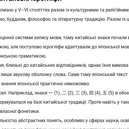
Польська
лизно у V–VI століттях разом із культурними та релігійним
, буддизм, філософію та літературну традицію. Разом із ц
Корпоративні заняття
Магазин курсів з англійс
ноцінної системи запису мови, тому китайські знаки почали
ою, але поступово ієрогліфи адаптували до японської мов
Магазин курсів з іспанс
понською граматикою.
Відгуки
я, близькі до китайських відповідників, однак їхня вимова
 лише звукову оболонку слова. Саме тому японський текст
Вчителі
з знання японської практично неможливо.
Блог
ел. Наприклад, знаки 一 (1), 二 (2), 三 (3), 四 (4), 五 (5) в 
рмувалася на базі китайської традиції. Проте навіть у та
Вакансії
власної фонетики.
ількістю абстрактних понять, особливо у сферах науки, осві