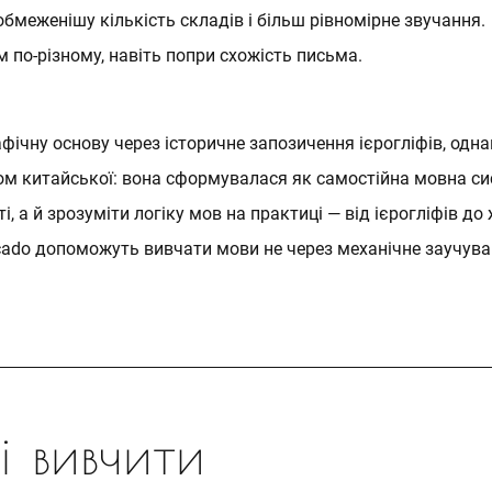
обмеженішу кількість складів і більш рівномірне звучання.
 по-різному, навіть попри схожість письма.
ічну основу через історичне запозичення ієрогліфів, одн
дом китайської: вона сформувалася як самостійна мовна с
і, а й зрозуміти логіку мов на практиці — від ієрогліфів 
cado
допоможуть вивчати мови не через механічне заучуванн
 вивчити