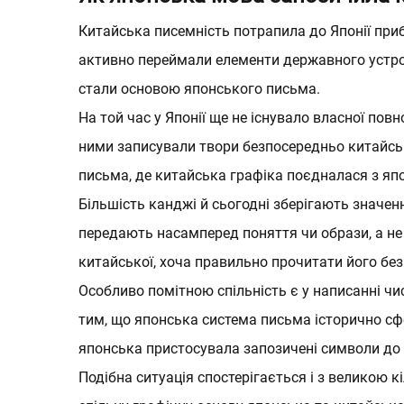
Китайська
писемність потрапила до Японії приб
активно переймали елементи державного устрою
стали основою японського письма.
На той час у Японії ще не існувало власної пов
МАГАЗИН
ними записували твори безпосередньо китайськ
письма, де китайська графіка поєдналася з я
Більшість канджі й сьогодні зберігають значенн
передають насамперед поняття чи образи, а не
китайської, хоча правильно прочитати його бе
Особливо помітною спільність є у написанні чис
тим, що японська система письма історично сфо
японська пристосувала запозичені символи до 
Подібна ситуація спостерігається і з великою к