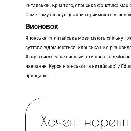
китайській. Крім того, японська фонетика має 
Саме тому на слух ці мови сприймаються зовсім
Висновок
Японська
та
китайська
мови мають спільну граф
суттєво відрізняються. Японська не є різнови
Якщо хочеться не лише читати про ці відмінност
навчання. Курси
японської
та
китайської
у
Edu
принципів.
Хочеш нарешті