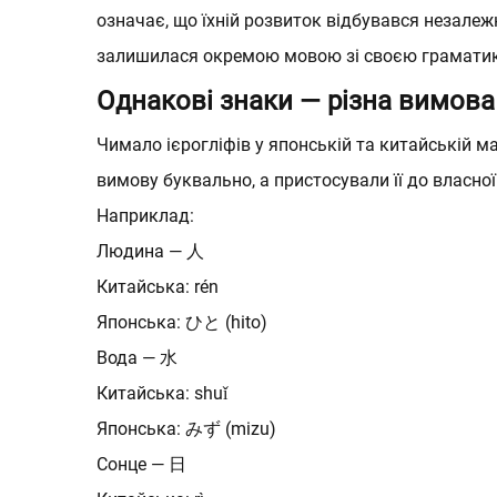
означає, що їхній розвиток відбувався незалеж
залишилася окремою мовою зі своєю граматик
Однакові знаки — різна вимова
Чимало ієрогліфів у японській та китайській м
вимову буквально, а пристосували її до власної
Наприклад:
Людина — 人
Китайська: rén
Японська: ひと (hito)
Вкаж
Вкаж
Вода — 水
Д
Китайська: shuǐ
Зру
Зру
Японська: みず (mizu)
Не
Сонце — 日