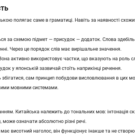
сть
кою полягає саме в граматиці. Навіть за наявності схожих
ься за схемою підмет — присудок — додаток. Слова здебіль
ні. Через це порядок слів має вирішальне значення.
она активно використовує частки, що вказують на роль с
удок у японській зазвичай стоїть наприкінці речення.
 збігатися, сам принцип побудови висловлювання в цих м
емими мовними системами.
чанням. Китайська належить до тональних мов: інтонація с
 може означати абсолютно різні речі.
має висотний наголос, він функціонує інакше та не створює