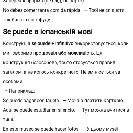
Заперечна форма (не слід, не варто):
No debes comer tanta comida rápida. — Тобі не слід їсти
так багато фастфуду.
Вкажіть номер в міжнародному форматі
Вкажіть номер в міжнародному форматі
Se puede в іспанській мові
Дякуємо, ваша заявка
Конструкція
se puede
+ infinitivo
використовується, коли
Зручний спосіб комунікації (один
Зручний спосіб комунікації (один
прийнята!
ми говоримо про
дозвіл або можливість
. Ця
або декілька):
або декілька):
конструкція безособова, тобто стосується правил
Незабаром ми зв’яжемося з Вами.
загалом, а не когось конкретного. Не змінюється за
Залишайтеся на зв’язку!
особами.
📌 Наприклад:
Se puede pagar con tarjeta. — Можна платити карткою.
Повернутися на сайт
Оберіть месенджер
Оберіть месенджер
Aquí se puede estudiar en silencio. — Тут можна вчитися в
тиші.
Натискаючи кнопку “Відправити” я приймаю
Натискаючи кнопку “Відправити” я приймаю
Положення про обробку і захист персональних даних
Положення про обробку і захист персональних даних
En este museo se puede hacer fotos. — У цьому музеї