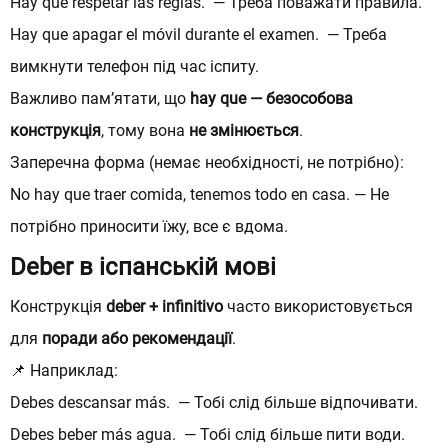
Hay que respetar las reglas. — Треба поважати правила.
Hay que apagar el móvil durante el examen. — Треба
вимкнути телефон під час іспиту.
Важливо пам’ятати, що
hay que — безособова
конструкція
, тому вона
не змінюється
.
Заперечна форма (немає необхідності, не потрібно):
No hay que traer comida, tenemos todo en casa. — Не
потрібно приносити їжу, все є вдома.
Deber в іспанській мові
Конструкція
deber
+ infinitivo
часто використовується
для
поради або рекомендації
.
📌 Наприклад:
Debes descansar más. — Тобі слід більше відпочивати.
Debes beber más agua. — Тобі слід більше пити води.