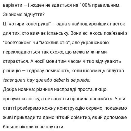
варіанти — і жоден не здається на 100% правильним.
Відгуки
Знайоме відчуття?
Вчителі
Ці чотири конструкції — одна з найпоширеніших пасток
для тих, хто вивчає іспанську. Вони всі якось пов’язані з
Блог
“обов’язком” чи “можливістю”, але українською
Вакансії
перекладаються так схоже, що межа між ними
стирається. А носії мови тим часом чітко відчувають
різницю — і одразу помічають, коли іноземець сплутав
tener que
з
hay que
або
deber
із
se puede
.
Добра новина: різниця насправді проста, якщо
зрозуміти логіку, а не завчати правила напам’ять. У цій
статті розберемо кожну конструкцію окремо, покажемо
живі приклади та дамо чіткий орієнтир, який допоможе
більше ніколи їх не плутати.