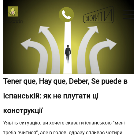
Японська
Китайська
Арабська
Німецька
Італійська
Польська
Tener que, Hay que, Deber, Se puede в
Корпоративні заняття
МАГАЗИН
іспанській: як не плутати ці
Магазин курсів з англійської мови
конструкції
Магазин курсів з іспанської мови
Уявіть ситуацію: ви хочете сказати іспанською “мені
треба вчитися”, але в голові одразу спливає чотири