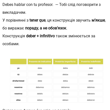
Debes hablar con tu profesor. — Тобі слід поговорити з
викладачем.
У порівнянні з
tener que
, ця конструкція звучить
м’якше
,
бо виражає
пораду, а не обов’язок
.
Конструкція
deber + infinitivo
також змінюється за
особами.
Залиште заявку
Залиште заявку
Заповни форму - ми зв'яжемося з
Заповни форму - ми зв'яжемося з
тобою:
тобою: